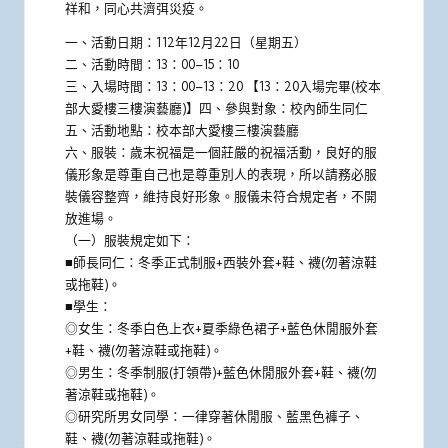
祥和，同心共濟弭災疫。
一、活動日期：112年12月22日（星期五）
二、活動時間：13：00–15：10
三、入場時間：13：00–13：20 【13：20入場完畢(校本
部大愛樓三樓演藝廳)】四、參與對象：校內師生同仁
五、活動地點：校本部大愛樓三樓演藝廳
六、服裝：歲末祝福是一個莊嚴的祝福活動，良好的服
儀形象是尊重自己也是尊重別人的表現，所以請務必服
裝儀容整齊，維持良好形象。服儀未符合規定者，不開
放進場。
（一）服裝規定如下：
■師長同仁：冬季正式制服+西裝外套+鞋、襪(勿著涼鞋
或拖鞋)。
■學生：
◎女生：冬季白色上衣+夏季綠色裙子+藍色休閒服外套
+鞋、襪(勿著涼鞋或拖鞋)。
◎男生：冬季制服(打領帶)+藍色休閒服外套+鞋、襪(勿
著涼鞋或拖鞋)。
◎研究所男女同學：一律穿著休閒服、藍黑色褲子、
鞋、襪(勿著涼鞋或拖鞋)。