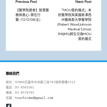
Post
Previous Post
Next Post
navigation
【醫學院週會】智慧醫
「MOU簽約儀式」本
療與救心-樂在行
校醫學院與美國新澤西
醫-112/12/08(五)
州羅格斯大學醫學院
(Robert Wood Johnson
Medical School,
RWJMS)師生交換MOU
簽約儀式
聯絡我們
地址：97004花蓮市中央路三段701號和敬樓C513

電話：03-8565301

傳真：03-8578793

信箱：
tzuchicmed@gmail.com