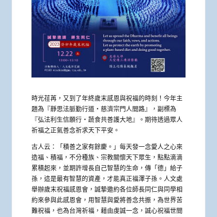
時光荏苒，又到了年終歲末感恩與祝福的時刻！今年主
題為『靜思法脈勤行道‧慈濟宗門人間路』，副標為
『弘法利生信願行‧蔬食共善護大地』。期待透過眾人
祈福之正氣善念祈求天下平安。
古人云：「積善之家有餘慶。」每天發一念愛人之心來
造福、積福，不分種族、宗教關懷天下眾生，點點滴滴
累積起來，並期許增長自己智慧的生命，傳「德」給子
孫，這是最有智慧的資產，才能真正福澤子孫。人文處
舉辦歲末祝福感恩會，誠摯邀約各位師長同仁與同學相
約來參與此感恩會，用智慧與愛將善念共振，為世界苦
難祝福，也為台灣祈福，藉由虔誠一念，誠心祝福世間