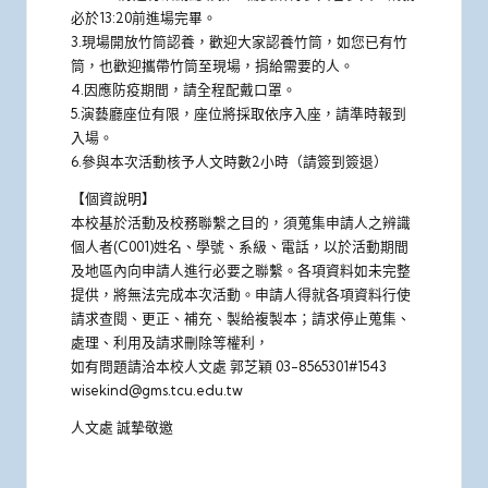
必於13:20前進場完畢。
3.現場開放竹筒認養，歡迎大家認養竹筒，如您已有竹
筒，也歡迎攜帶竹筒至現場，捐給需要的人。
4.因應防疫期間，請全程配戴口罩。
5.演藝廳座位有限，座位將採取依序入座，請準時報到
入場。
6.參與本次活動核予人文時數2小時（請簽到簽退）
【個資說明】
本校基於活動及校務聯繫之目的，須蒐集申請人之辨識
個人者(C001)姓名、學號、系級、電話，以於活動期間
及地區內向申請人進行必要之聯繫。各項資料如未完整
提供，將無法完成本次活動。申請人得就各項資料行使
請求查閱、更正、補充、製給複製本；請求停止蒐集、
處理、利用及請求刪除等權利，
如有問題請洽本校人文處 郭芝穎 03-8565301#1543
wisekind@gms.tcu.edu.tw
人文處 誠摯敬邀