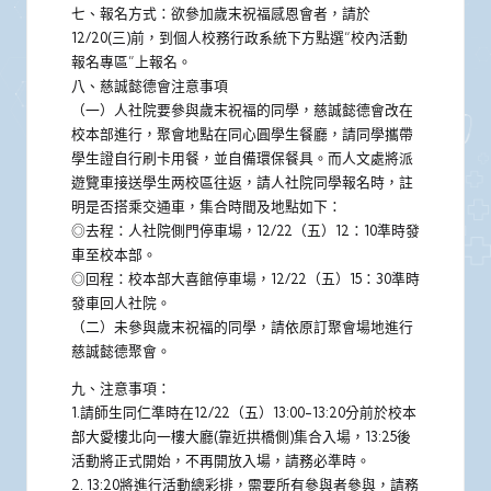
七、報名方式：欲參加歲末祝福感恩會者，請於
12/20(三)前，到個人校務行政系統下方點選“校內活動
報名專區”上報名。
八、慈誠懿德會注意事項
（一）人社院要參與歲末祝福的同學，慈誠懿德會改在
校本部進行，聚會地點在同心圓學生餐廳，請同學攜帶
學生證自行刷卡用餐，並自備環保餐具。而人文處將派
遊覽車接送學生两校區往返，請人社院同學報名時，註
明是否搭乘交通車，集合時間及地點如下：
◎去程：人社院側門停車場，12/22（五）12：10準時發
車至校本部。
◎回程：校本部大喜館停車場，12/22（五）15：30準時
發車回人社院。
（二）未參與歲末祝福的同學，請依原訂聚會場地進行
慈誠懿德聚會。
九、注意事項：
1.請師生同仁準時在12/22（五）13:00-13:20分前於校本
部大愛樓北向一樓大廳(靠近拱橋側)集合入場，13:25後
活動將正式開始，不再開放入場，請務必準時。
2. 13:20將進行活動總彩排，需要所有參與者參與，請務