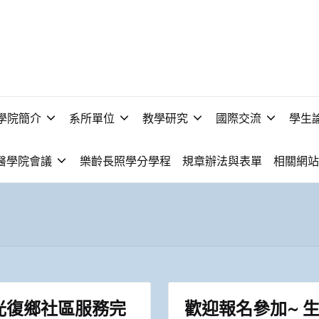
學院簡介
系所單位
教學研究
國際交流
學生
醫學院會議
樂齡長照學分學程
規章辦法與表單
相關網站
光復鄉社區服務完
歡迎報名參加~ 生科