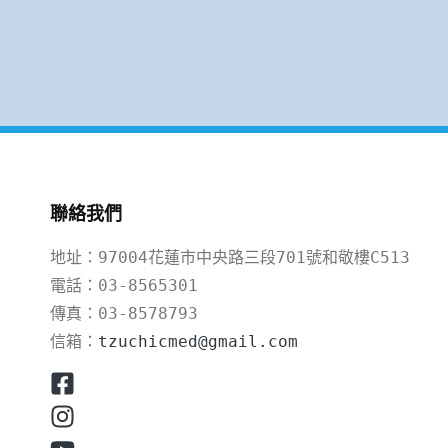
文
章
分
頁
聯絡我們
地址：97004花蓮市中央路三段701號和敬樓C513

電話：03-8565301

傳真：03-8578793

信箱：
tzuchicmed@gmail.com