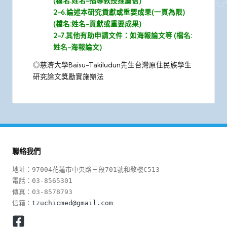
(檔名:姓名-指導教授推薦信)
2-6.論述本研究貢獻或重要成果(一頁為限)
(檔名:姓名-貢獻或重要成果)
2-7.其他有助申請文件：如海報論文等 (檔名:
姓名-海報論文)
◎
慈濟大學Baisu-Takiludun先生台灣原住民族學生
研究論文獎勵實施辦法
聯絡我們
地址：97004花蓮市中央路三段701號和敬樓C513

電話：03-8565301

傳真：03-8578793

信箱：
tzuchicmed@gmail.com