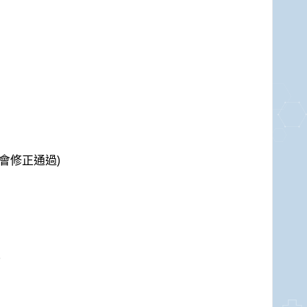
評會修正通過)
)