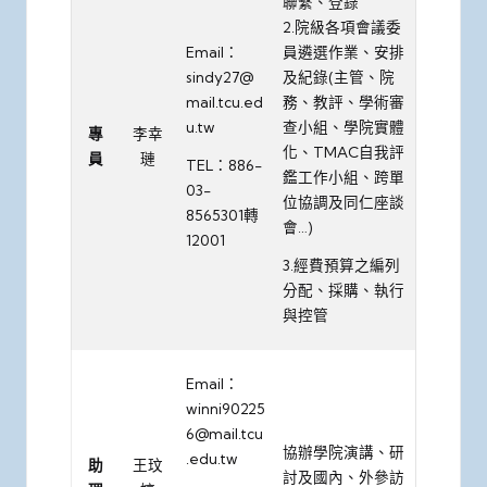
聯繫、登錄
2.院級各項會議委
Email：
員遴選作業、安排
sindy27@
及紀錄(主管、院
mail.tcu.ed
務、教評、學術審
u.tw
查小組、學院實體
專
李幸
化、TMAC自我評
員
璉
TEL：886-
鑑工作小組、跨單
03-
位協調及同仁座談
8565301轉
會…)
12001
3.經費預算之編列
分配、採購、執行
與控管
Email：
winni90225
6@mail.tcu
協辦學院演講、研
.edu.tw
助
王玟
討及國內、外參訪