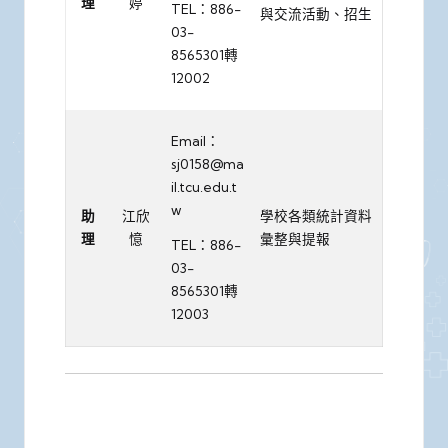
理
婷
TEL：886-
與交流活動、招生
03-
8565301轉
12002
Email：
sj0158@ma
il.tcu.edu.t
w
助
江欣
學校各類統計資料
理
憶
彙整與提報
TEL：886-
03-
8565301轉
12003