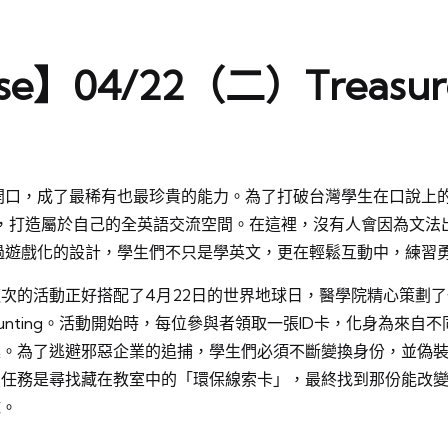
use】04/22（二）Treasure
成了最稀有也最珍貴的能力。為了打破台灣學生在口說上的成長障礙，
，打造屬於自己的全英語交流空間。在這裡，沒有人會因為文法
過遊戲化的設計，學生們不只是學英文，更在輕鬆互動中，練習
次的活動正好搭配了4月22日的世界地球日，醫學院精心策劃了一場
unting。活動開始時，每位參與者領取一張ID卡，化身為來
趣。為了逃避邪惡企業的追捕，學生們必須不斷變換身份，並偽裝
的任務是尋找藏在教室中的「環保線索卡」，最終找到那份能改
球。