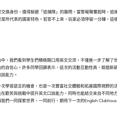
家交換身份，還得躲避「追捕隊」的盤問。當警報聲響起時，追
至是所代表的國家特色。若答不上來，玩家必須停留一分鐘，這
動中，我們看到學生們積極開口用英文交流，不僅進一步了解了
動的自信心。許多同學回饋表示，這次的活動互動性高，遊戲新
口說能力。
一次學習語言的機會，也是一次豐富社交體驗和拓展國際視野的
能在歡笑與挑戰中提升英文口說能力，同時也能結交來自不同地
我們一同探索世界、一同前行，期待下一次的English Clubhou