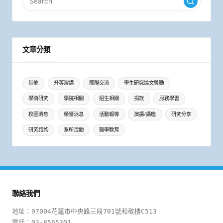
頁
文章分類
其他
升等演講
國際交流
學生研究論文獎勵
學術研究
學院相關
招生相關
捐款
服務學習
校園消息
榮譽消息
活動報導
演講/講座
研究分享
研究諮詢
系所活動
醫學教育
聯絡我們
地址：97004花蓮市中央路三段701號和敬樓C513

電話：03-8565301
