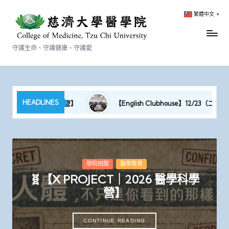
繁體中文
▼
守護生命、守護健康、守護愛
HEADLINES
JECT｜2026 醫學科學營】
【English Clubhouse】12/23（二）Santa
Posted
學院相關
醫學教育
in
🧬【X PROJECT｜2026 醫學科學
營】
CONTINUE READING