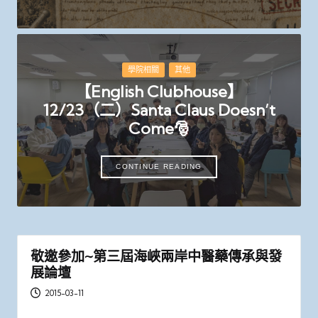
Posted
學院相關
其他
in
【English Clubhouse】
12/23（二）Santa Claus Doesn’t
Come🎅
CONTINUE READING
敬邀參加~第三屆海峽兩岸中醫藥傳承與發
展論壇
2015-03-11