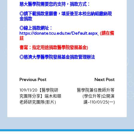
慈大醫學院需要您的支持，捐款方式：
◎請
下載捐款意願書
，填妥後至本校出納組繳納現
金捐款
◎線上捐款網址：
https://donate.tcu.edu.tw/Default.aspx
(請在備
註
書寫
：指定用途捐款醫學院發展基金)
◎
慈濟大學醫學院發展基金捐款管理辦法
Post
Previous Post
Next Post
navigation
109/11/20【醫學院研
醫學院兼任教師升等
究團隊分享】端木和頤
(學位升等)公開演
老師研究團隊(影片)
講-110/01/25(一)