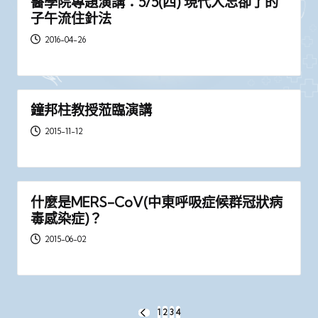
醫學院專題演講：5/5(四) 現代人忘卻了的
子午流住針法
2016-04-26
鐘邦柱教授蒞臨演講
2015-11-12
什麼是MERS-CoV(中東呼吸症候群冠狀病
毒感染症)？
2015-06-02
文
1
2
3
4