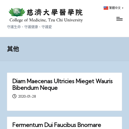
繁體中文
▼
守護生命、守護健康、守護愛
其他
Diam Maecenas Ultricies Mieget Wauris
Bibendum Neque
2020-01-28
Fermentum Dui Faucibus Bnornare