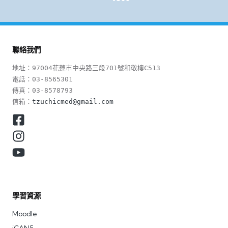
PREVIOUS
章
PAGE
分
頁
聯絡我們
地址：97004花蓮市中央路三段701號和敬樓C513

電話：03-8565301

傳真：03-8578793

信箱：
tzuchicmed@gmail.com
學習資源
Moodle
iCAN5